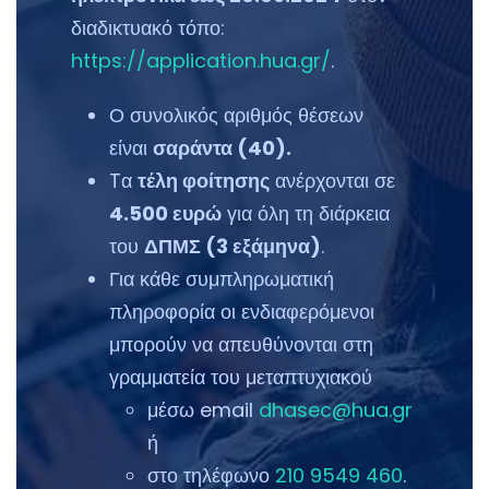
διαδικτυακό τόπο:
https://application.hua.gr/
.
Ο συνολικός αριθμός θέσεων
είναι
σαράντα (40).
Tα
τέλη φοίτησης
ανέρχονται σε
4.500 ευρώ
για όλη τη διάρκεια
του
ΔΠΜΣ (3 εξάμηνα)
.
Για κάθε συμπληρωματική
πληροφορία οι ενδιαφερόμενοι
μπορούν να απευθύνονται στη
γραμματεία του μεταπτυχιακού
μέσω email
dhasec@hua.gr
ή
στο τηλέφωνο
210 9549 460
.