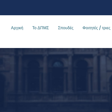
Αρχική
Το ΔΠΜΣ
Σπουδές
Φοιτητές / τριες